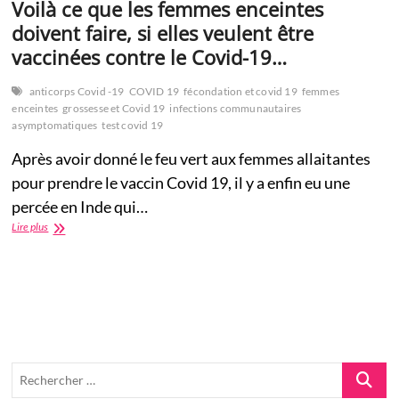
Voilà ce que les femmes enceintes
doivent faire, si elles veulent être
vaccinées contre le Covid-19…
anticorps Covid -19
COVID 19
fécondation et covid 19
femmes
enceintes
grossesse et Covid 19
infections communautaires
asymptomatiques
test covid 19
Après avoir donné le feu vert aux femmes allaitantes
pour prendre le vaccin Covid 19, il y a enfin eu une
percée en Inde qui…
Voilà
Lire plus
ce
que
les
femmes
enceintes
doivent
faire,
si
elles
Recherch
veulent
…