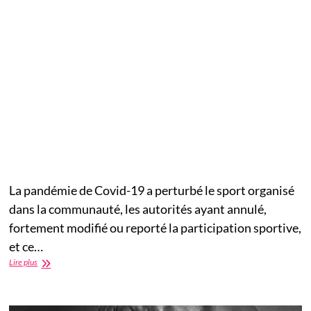
La pandémie de Covid-19 a perturbé le sport organisé
dans la communauté, les autorités ayant annulé,
fortement modifié ou reporté la participation sportive,
et ce…
Covid-
Lire plus
19
et
l’impact