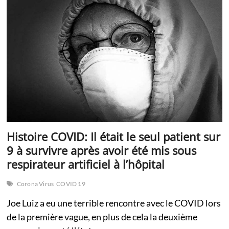
sur
les
jeunes
athlètes
Histoire COVID: Il était le seul patient sur
9 à survivre après avoir été mis sous
respirateur artificiel à l’hôpital
Corona Virus
COVID 19
Joe Luiz a eu une terrible rencontre avec le COVID lors
de la première vague, en plus de cela la deuxième