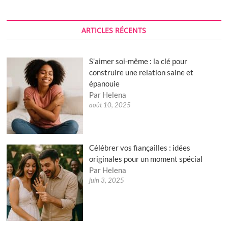
être
vaccinées
contre
le
ARTICLES RÉCENTS
Covid-
19…
S’aimer soi-même : la clé pour
construire une relation saine et
épanouie
Par Helena
août 10, 2025
Célébrer vos fiançailles : idées
originales pour un moment spécial
Par Helena
juin 3, 2025