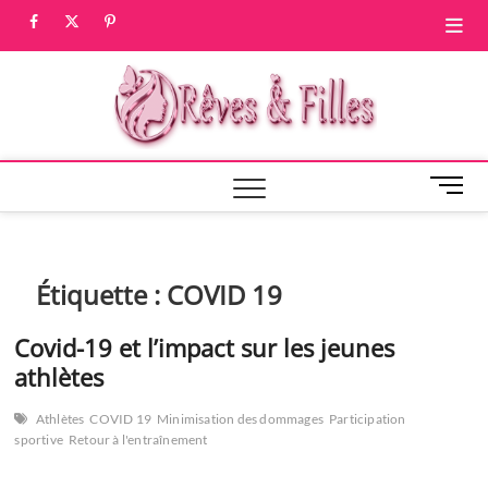
Skip
facebook
twitter
pinterest
to
content
Rêves 
CRÉÉ PAR LES
HOMMES
POUR LES
Filles, 
FEMMES
Magaz
M
e
fémin
n
u
B
Étiquette :
COVID 19
u
t
Covid-19 et l’impact sur les jeunes
t
athlètes
o
n
Athlètes
COVID 19
Minimisation des dommages
Participation
sportive
Retour à l'entraînement