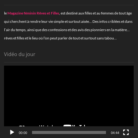
le
Magazine féminin Rêves et Filles
, est destiné aux filles et au femmes de tout âge
qui cherchent à rendre leur vie simple et surtout aisée… Des infos criblées et dans
l’air du temps, ainsi que des confessions et des avis des pionniers en la matière…
rêves et filles et le lieu où l’on peut parler de tout et surtout sans tabou…
Vidéo du jour
Lecteur
vidéo
00:00
04:44