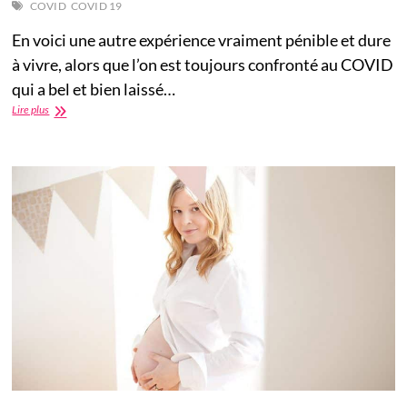
COVID
COVID 19
En voici une autre expérience vraiment pénible et dure
à vivre, alors que l’on est toujours confronté au COVID
qui a bel et bien laissé…
Mon
Lire plus
histoire
avec
COVID :
“Je
me
sens
toujours
extrêmement
faible
même
après
deux
mois…”