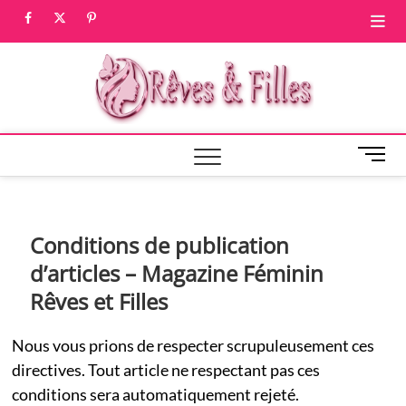
Skip
facebook
twitter
pinterest
to
content
Rêves 
CRÉÉ PAR LES
HOMMES
POUR LES
Filles, 
FEMMES
Magaz
M
e
fémin
n
u
B
Conditions de publication
u
d’articles – Magazine Féminin
t
t
Rêves et Filles
o
n
Nous vous prions de respecter scrupuleusement ces
directives. Tout article ne respectant pas ces
conditions sera automatiquement rejeté.