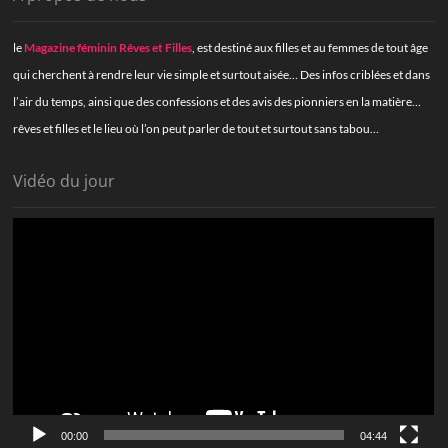
le
Magazine féminin Rêves et Filles
, est destiné aux filles et au femmes de tout âge
qui cherchent à rendre leur vie simple et surtout aisée… Des infos criblées et dans
l’air du temps, ainsi que des confessions et des avis des pionniers en la matière…
rêves et filles et le lieu où l’on peut parler de tout et surtout sans tabou…
Vidéo du jour
Lecteur
vidéo
00:00
04:44