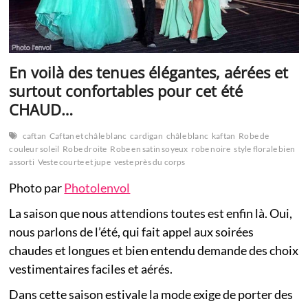
En voilà des tenues élégantes, aérées et
surtout confortables pour cet été
CHAUD…
caftan
Caftan et châle blanc
cardigan
châle blanc
kaftan
Robe de
couleur soleil
Robe droite
Robe en satin soyeux
robe noire
style florale bien
assorti
Veste courte et jupe
veste près du corps
Photo par
Photolenvol
La saison que nous attendions toutes est enfin là. Oui,
nous parlons de l’été, qui fait appel aux soirées
chaudes et longues et bien entendu demande des choix
vestimentaires faciles et aérés.
Dans cette saison estivale la mode exige de porter des