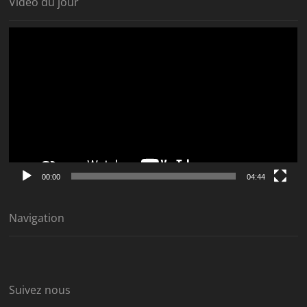
Vidéo du jour
Lecteur
vidéo
00:00
04:44
Navigation
Suivez nous