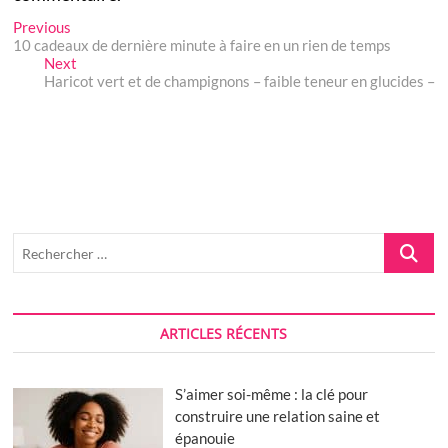
Navigation
Previous
Previous
post:
10 cadeaux de dernière minute à faire en un rien de temps
de
Next
Next
post:
Haricot vert et de champignons – faible teneur en glucides –
l’article
Recherch
…
ARTICLES RÉCENTS
S’aimer soi-même : la clé pour
construire une relation saine et
épanouie