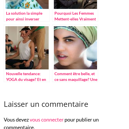
La solution la simple
Pourquoi Les Femmes
pour ainsi inverser
Mettent-elles Vraiment
naturellement les
Du Maquillage?
cheveux gris
Nouvelle tendance:
Comment être belle, et
YOGA du visage? Et en
ce sans maquillage? Une
quoi ça aide ?
question qui préoccupe
plusieurs femmes…
Laisser un commentaire
Vous devez
vous connecter
pour publier un
commentaire.