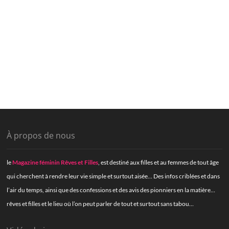
À propos de nous
le
Magazine féminin Rêves et Filles
, est destiné aux filles et au femmes de tout âge
qui cherchent à rendre leur vie simple et surtout aisée… Des infos criblées et dans
l’air du temps, ainsi que des confessions et des avis des pionniers en la matière…
rêves et filles et le lieu où l’on peut parler de tout et surtout sans tabou…