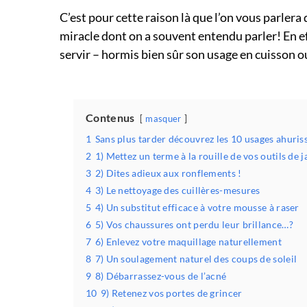
C’est pour cette raison là que l’on vous parlera d
miracle dont on a souvent entendu parler! En eff
servir – hormis bien sûr son usage en cuisson ou
Contenus
masquer
1
Sans plus tarder découvrez les 10 usages ahurissa
2
1) Mettez un terme à la rouille de vos outils de 
3
2) Dites adieux aux ronflements !
4
3) Le nettoyage des cuillères-mesures
5
4) Un substitut efficace à votre mousse à raser
6
5) Vos chaussures ont perdu leur brillance…?
7
6) Enlevez votre maquillage naturellement
8
7) Un soulagement naturel des coups de soleil
9
8) Débarrassez-vous de l’acné
10
9) Retenez vos portes de grincer