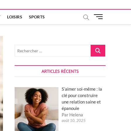
M
T
LOISIRS
SPORTS
e
n
u
B
Rechercher
u
…
t
t
o
ARTICLES RÉCENTS
n
S’aimer soi-même : la
clé pour construire
une relation saine et
épanouie
Par Helena
août 10, 2025