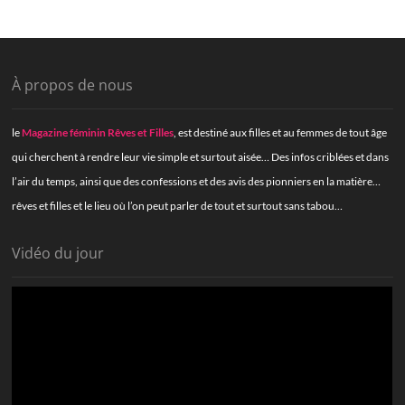
À propos de nous
le
Magazine féminin Rêves et Filles
, est destiné aux filles et au femmes de tout âge
qui cherchent à rendre leur vie simple et surtout aisée… Des infos criblées et dans
l’air du temps, ainsi que des confessions et des avis des pionniers en la matière…
rêves et filles et le lieu où l’on peut parler de tout et surtout sans tabou…
Vidéo du jour
Lecteur
vidéo