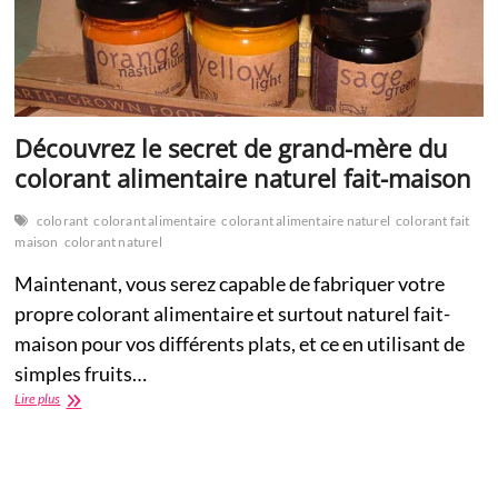
Découvrez le secret de grand-mère du
colorant alimentaire naturel fait-maison
colorant
colorant alimentaire
colorant alimentaire naturel
colorant fait
maison
colorant naturel
Maintenant, vous serez capable de fabriquer votre
propre colorant alimentaire et surtout naturel fait-
maison pour vos différents plats, et ce en utilisant de
simples fruits…
Découvrez
Lire plus
le
secret
de
grand-
mère