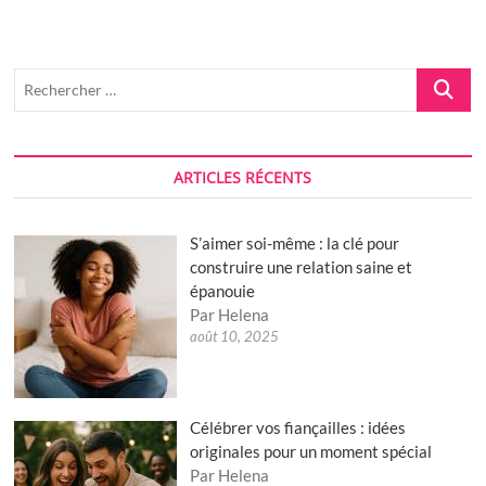
du
colorant
alimentaire
naturel
Recherch
fait-
…
maison
ARTICLES RÉCENTS
S’aimer soi-même : la clé pour
construire une relation saine et
épanouie
Par Helena
août 10, 2025
Célébrer vos fiançailles : idées
originales pour un moment spécial
Par Helena