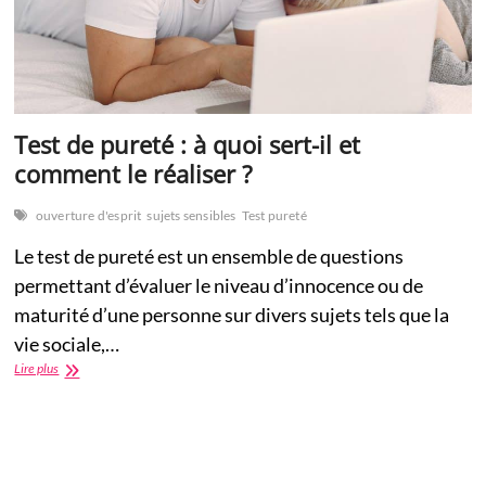
Test de pureté : à quoi sert-il et
comment le réaliser ?
ouverture d'esprit
sujets sensibles
Test pureté
Le test de pureté est un ensemble de questions
permettant d’évaluer le niveau d’innocence ou de
maturité d’une personne sur divers sujets tels que la
vie sociale,…
Test
Lire plus
de
pureté
:
à
quoi
sert-