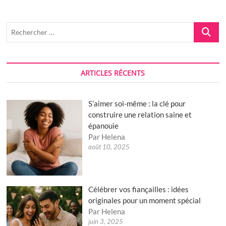
il
et
comment
Recherch
le
…
réaliser
?
ARTICLES RÉCENTS
S’aimer soi-même : la clé pour
construire une relation saine et
épanouie
Par Helena
août 10, 2025
Célébrer vos fiançailles : idées
originales pour un moment spécial
Par Helena
juin 3, 2025