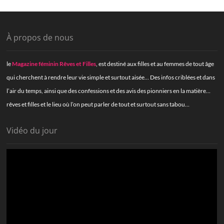
À propos de nous
le
Magazine féminin Rêves et Filles
, est destiné aux filles et au femmes de tout âge
qui cherchent à rendre leur vie simple et surtout aisée… Des infos criblées et dans
l’air du temps, ainsi que des confessions et des avis des pionniers en la matière…
rêves et filles et le lieu où l’on peut parler de tout et surtout sans tabou…
Vidéo du jour
Lecteur
vidéo