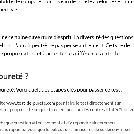
ssibilité de comparer son niveau de pureté à celui de ses ami
pectives.
 une certaine
ouverture d’esprit
. La diversité des questions
uels on n’aurait peut-être pas pensé autrement. Ce type de
propre nature et à accepter les différences entre les
pureté ?
 pureté. Voici quelques étapes clés pour passer ce test :
site
www.test-de-purete.com
pour faire le test directement sur
votre propre liste de questions en fonction des centres d’intérêt de v
e chaque question attentivement et d’y répondre sincèrement.
ais rappelez-vous que le but est de s’amuser et de se découvrir soi-