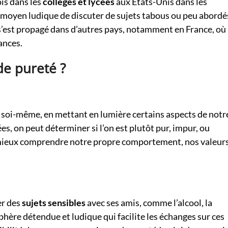
ois dans les
collèges et lycées
aux États-Unis dans les
un moyen ludique de discuter de sujets tabous ou peu abordé
 s’est propagé dans d’autres pays, notamment en France, où 
ances.
de pureté ?
 soi-même, en mettant en lumière certains aspects de notr
s, on peut déterminer si l’on est plutôt pur, impur, ou
à mieux comprendre notre propre comportement, nos valeur
er des
sujets sensibles
avec ses amis, comme l’alcool, la
phère détendue et ludique qui facilite les échanges sur ces