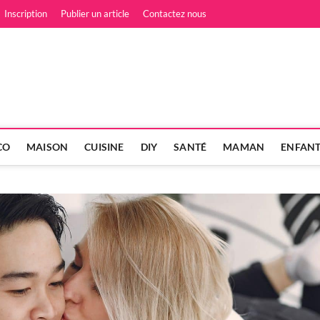
Inscription
Publier un article
Contactez nous
es et Filles, le Magazine fé
 LES HOMMES POUR LES FEMMES
CO
MAISON
CUISINE
DIY
SANTÉ
MAMAN
ENFAN