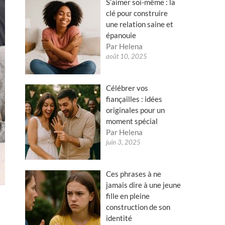
S’aimer soi-même : la
clé pour construire
une relation saine et
épanouie
Par Helena
août 10, 2025
Célébrer vos
fiançailles : idées
originales pour un
moment spécial
Par Helena
juin 3, 2025
Ces phrases à ne
jamais dire à une jeune
fille en pleine
construction de son
identité