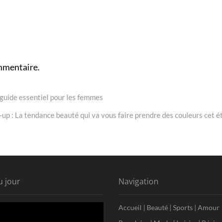
aitement chez vous
rêves ?
mmentaire.
 guide essentiel pour les femmes
up : La tendance beauté qui va vous faire prendre des couleurs cet é
u jour
Navigation
Accueil
|
Beauté
|
Sports
|
Amour