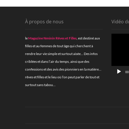
À propos de nous
Vidéo d
Lecteur
le
Magazine féminin Rêves et Filles
, est destiné aux
vidéo
filles et au femmes de tout âge qui cherchent à
rendre leur vie simple et surtout aisée… Des infos
criblées et dans l’air du temps, ainsi que des
confessions et des avis des pionniers en la matière…
00
rêves et filles et le lieu où l’on peut parler de tout et
surtout sans tabou…