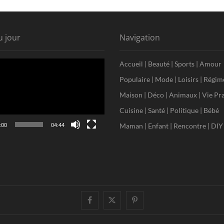
u jour
Navigation
Accueil
|
Beauté
|
Sports
|
Amour
Populaire
|
Mode
|
Loisirs
|
Régim
Maison
|
Déco
|
Animaux
|
Vie Pr
Cuisine
|
Santé
|
Politique
|
Bébé
Maman
|
Enfant
|
Rencontre
|
DIY
:00
04:44
facebook
twitter
pinterest