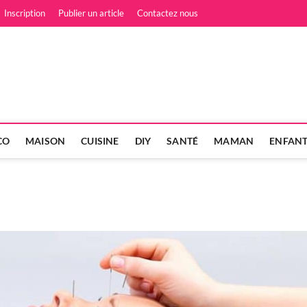
Inscription
Publier un article
Contactez nous
es et Filles, le Magazine fé
 LES HOMMES POUR LES FEMMES
CO
MAISON
CUISINE
DIY
SANTÉ
MAMAN
ENFAN