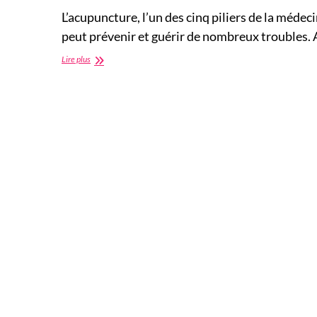
L’acupuncture, l’un des cinq piliers de la médec
peut prévenir et guérir de nombreux troubles.
L’acupuncture
Lire plus
:
les
bienfaits
de
cette
pratique
ancestrale