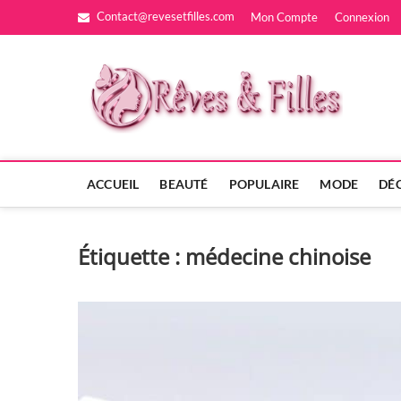
Skip
Contact@revesetfilles.com
Mon Compte
Connexion
to
content
Rêv
CRÉÉ PAR
ACCUEIL
BEAUTÉ
POPULAIRE
MODE
DÉ
Étiquette :
médecine chinoise