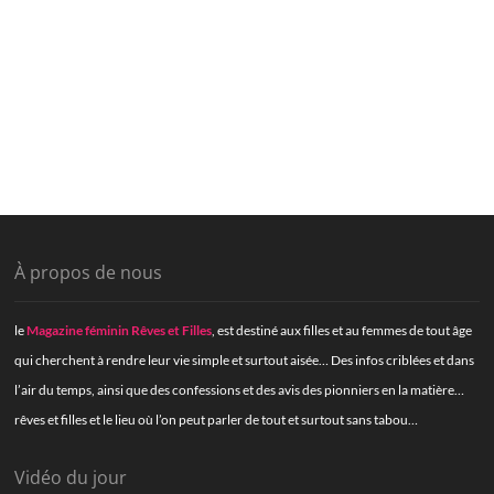
À propos de nous
le
Magazine féminin Rêves et Filles
, est destiné aux filles et au femmes de tout âge
qui cherchent à rendre leur vie simple et surtout aisée… Des infos criblées et dans
l’air du temps, ainsi que des confessions et des avis des pionniers en la matière…
rêves et filles et le lieu où l’on peut parler de tout et surtout sans tabou…
Vidéo du jour