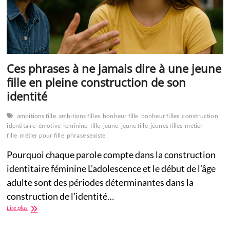
Ces phrases à ne jamais dire à une jeune
fille en pleine construction de son
identité
ambitions fille
ambitions filles
bonheur fille
bonheur filles
construction
identitaire
émotive
féminine
fille
jeune
jeune fille
jeunes filles
métier
fille
métier pour fille
phrase sexiste
Pourquoi chaque parole compte dans la construction
identitaire féminine L’adolescence et le début de l’âge
adulte sont des périodes déterminantes dans la
construction de l’identité…
Ces
Lire plus
phrases
à