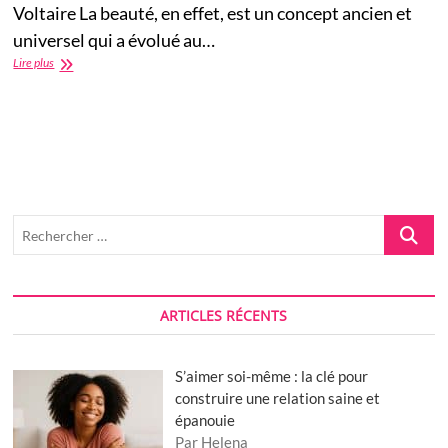
Voltaire La beauté, en effet, est un concept ancien et
universel qui a évolué au…
Beauté
Lire plus
naturelle
:
pourquoi
l’authenticité
est
le
nouveau
glamour
Recherch
…
ARTICLES RÉCENTS
S’aimer soi-même : la clé pour
construire une relation saine et
épanouie
Par Helena