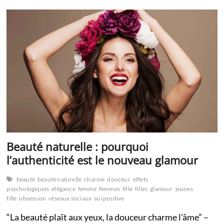
ne
jamais
dire
à
une
jeune
fille
en
pleine
construction
de
son
identité
Beauté naturelle : pourquoi
l’authenticité est le nouveau glamour
beauté
beauté naturelle
charme
douceur
effets
psychologiques
élégance
femme
femmes
fille
filles
glamour
jeunes
fille
obsession
réseaux sociaux
soi positive
“La beauté plaît aux yeux, la douceur charme l’âme” –