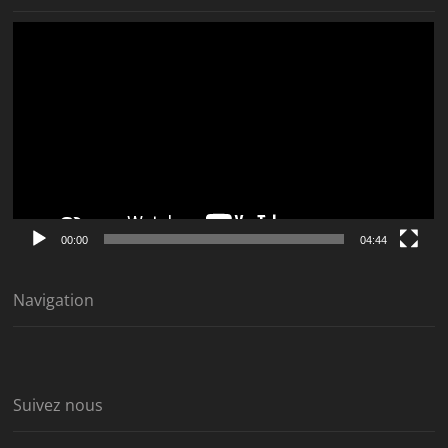
Lecteur
vidéo
00:00
04:44
Navigation
Suivez nous