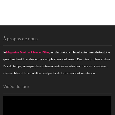
À propos de nous
le
Magazine féminin Rêves et Filles
, est destiné aux filles et au femmes de tout âge
qui cherchent à rendre leur vie simple et surtout aisée… Des infos criblées et dans
l’air du temps, ainsi que des confessions et des avis des pionniers en la matière…
rêves et filles et le lieu où l’on peut parler de tout et surtout sans tabou…
Vidéo du jour
Lecteur
vidéo