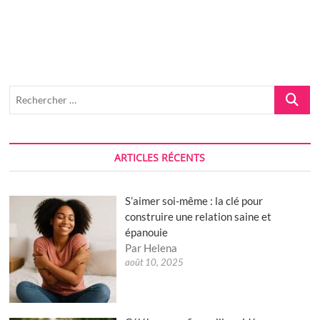
fiançailles
:
idées
originales
pour
un
moment
spécial
Recherch
…
ARTICLES RÉCENTS
S’aimer soi-même : la clé pour
construire une relation saine et
épanouie
Par Helena
août 10, 2025