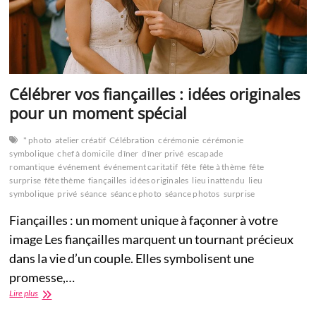
Célébrer vos fiançailles : idées originales
pour un moment spécial
* photo
atelier créatif
Célébration
cérémonie
cérémonie
symbolique
chef à domicile
dîner
dîner privé
escapade
romantique
événement
événement caritatif
fête
fête à thème
fête
surprise
fête thème
fiançailles
idées originales
lieu inattendu
lieu
symbolique
privé
séance
séance photo
séance photos
surprise
Fiançailles : un moment unique à façonner à votre
image Les fiançailles marquent un tournant précieux
dans la vie d’un couple. Elles symbolisent une
promesse,…
Célébrer
Lire plus
vos