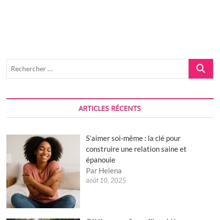
fiançailles
:
idées
originales
pour
un
moment
spécial
Recherch
…
ARTICLES RÉCENTS
S’aimer soi-même : la clé pour
construire une relation saine et
épanouie
Par Helena
août 10, 2025