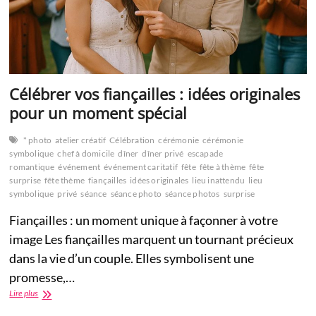
Célébrer vos fiançailles : idées originales
pour un moment spécial
* photo
atelier créatif
Célébration
cérémonie
cérémonie
symbolique
chef à domicile
dîner
dîner privé
escapade
romantique
événement
événement caritatif
fête
fête à thème
fête
surprise
fête thème
fiançailles
idées originales
lieu inattendu
lieu
symbolique
privé
séance
séance photo
séance photos
surprise
Fiançailles : un moment unique à façonner à votre
image Les fiançailles marquent un tournant précieux
dans la vie d’un couple. Elles symbolisent une
promesse,…
Célébrer
Lire plus
vos