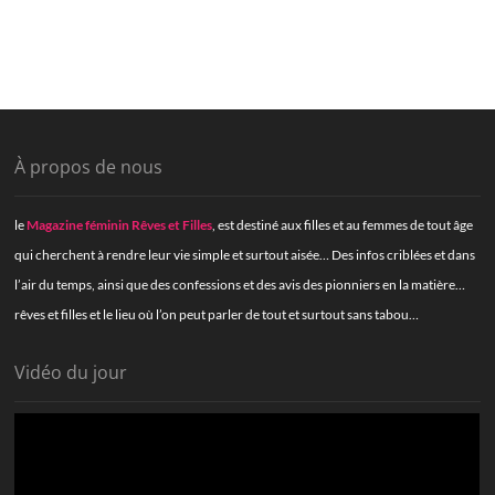
À propos de nous
le
Magazine féminin Rêves et Filles
, est destiné aux filles et au femmes de tout âge
qui cherchent à rendre leur vie simple et surtout aisée… Des infos criblées et dans
l’air du temps, ainsi que des confessions et des avis des pionniers en la matière…
rêves et filles et le lieu où l’on peut parler de tout et surtout sans tabou…
Vidéo du jour
Lecteur
vidéo