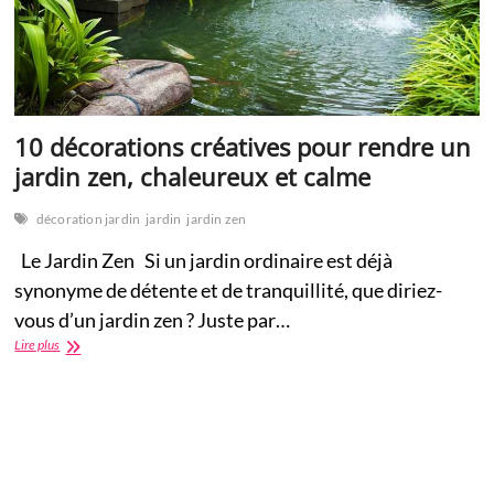
10 décorations créatives pour rendre un
jardin zen, chaleureux et calme
décoration jardin
jardin
jardin zen
Le Jardin Zen Si un jardin ordinaire est déjà
synonyme de détente et de tranquillité, que diriez-
vous d’un jardin zen ? Juste par…
10
Lire plus
décorations
créatives
pour
rendre
un
jardin
zen,