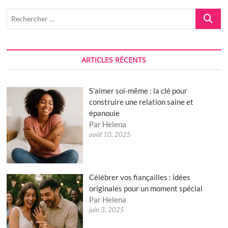
chaleureux
et
Recherch
calme
…
ARTICLES RÉCENTS
S’aimer soi-même : la clé pour
construire une relation saine et
épanouie
Par Helena
août 10, 2025
Célébrer vos fiançailles : idées
originales pour un moment spécial
Par Helena
juin 3, 2025