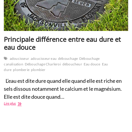
Principale différence entre eau dure et
eau douce
adoucisseur
adoucisseur eau
débouchage
Débouchage
canalisation
Débouchage Charleroi
déboucheur
Eau douce
Eau
dure
plomberie
plombier
L’eau est dite dure quand elle quand elle est riche en
sels dissous notamment le calcium et le magnésium.
Elle est dite douce quand…
Principale
Lire plus
différence
entre
eau
dure
et