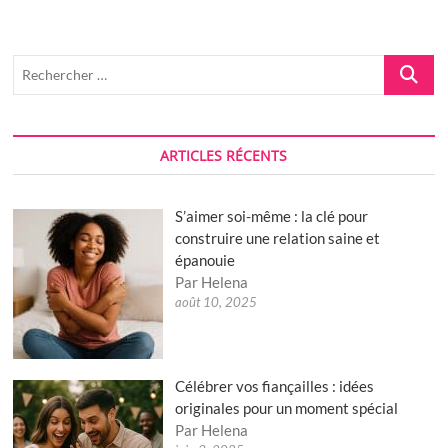
eau
douce
Recherch
…
ARTICLES RÉCENTS
S’aimer soi-même : la clé pour
construire une relation saine et
épanouie
Par Helena
août 10, 2025
Célébrer vos fiançailles : idées
originales pour un moment spécial
Par Helena