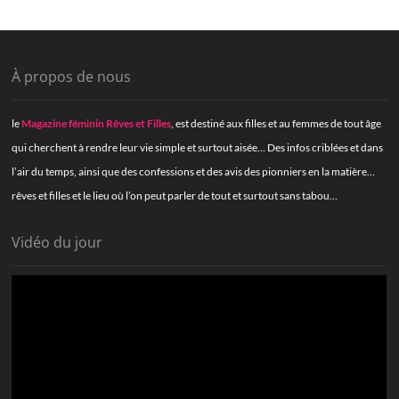
À propos de nous
le
Magazine féminin Rêves et Filles
, est destiné aux filles et au femmes de tout âge
qui cherchent à rendre leur vie simple et surtout aisée… Des infos criblées et dans
l’air du temps, ainsi que des confessions et des avis des pionniers en la matière…
rêves et filles et le lieu où l’on peut parler de tout et surtout sans tabou…
Vidéo du jour
Lecteur
vidéo