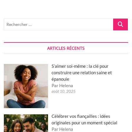
pour
construire
une
relation
Recherch
saine
…
et
épanouie
ARTICLES RÉCENTS
S’aimer soi-même : la clé pour
construire une relation saine et
épanouie
Par Helena
août 10, 2025
Célébrer vos fiançailles : idées
originales pour un moment spécial
Par Helena