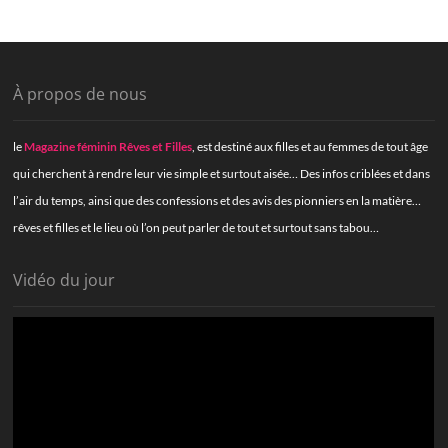
À propos de nous
le
Magazine féminin Rêves et Filles
, est destiné aux filles et au femmes de tout âge
qui cherchent à rendre leur vie simple et surtout aisée… Des infos criblées et dans
l’air du temps, ainsi que des confessions et des avis des pionniers en la matière…
rêves et filles et le lieu où l’on peut parler de tout et surtout sans tabou…
Vidéo du jour
Lecteur
vidéo