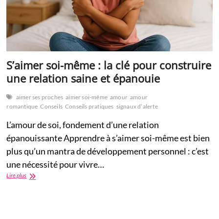
S’aimer soi-même : la clé pour construire
une relation saine et épanouie
aimer ses proches
aimer soi-même
amour
amour
romantique
Conseils
Conseils pratiques
signaux d’alerte
L’amour de soi, fondement d’une relation
épanouissante Apprendre à s’aimer soi-même est bien
plus qu’un mantra de développement personnel : c’est
une nécessité pour vivre…
S’aimer
Lire plus
soi-
même
:
la
clé