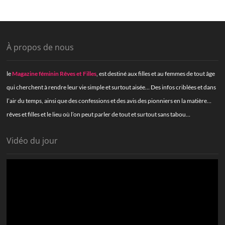
À propos de nous
le
Magazine féminin Rêves et Filles
, est destiné aux filles et au femmes de tout âge
qui cherchent à rendre leur vie simple et surtout aisée… Des infos criblées et dans
l’air du temps, ainsi que des confessions et des avis des pionniers en la matière…
rêves et filles et le lieu où l’on peut parler de tout et surtout sans tabou…
Vidéo du jour
Lecteur
vidéo