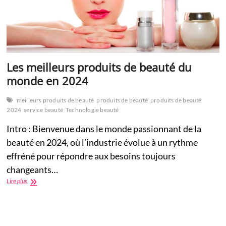
Les meilleurs produits de beauté du
monde en 2024
meilleurs produits de beauté
produits de beauté
produits de beauté
2024
service beauté
Technologie beauté
Intro : Bienvenue dans le monde passionnant de la
beauté en 2024, où l’industrie évolue à un rythme
effréné pour répondre aux besoins toujours
changeants…
Les
Lire plus
meilleurs
produits
de
beauté
du