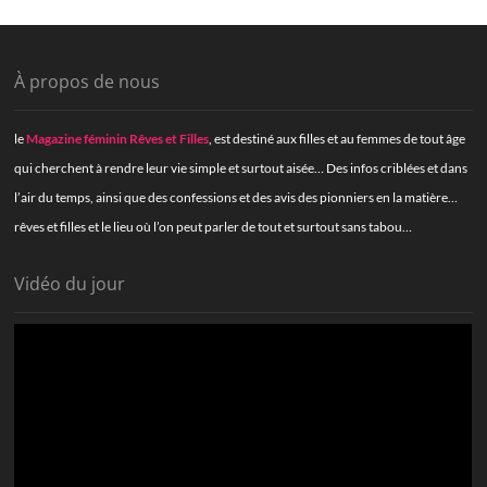
À propos de nous
le
Magazine féminin Rêves et Filles
, est destiné aux filles et au femmes de tout âge
qui cherchent à rendre leur vie simple et surtout aisée… Des infos criblées et dans
l’air du temps, ainsi que des confessions et des avis des pionniers en la matière…
rêves et filles et le lieu où l’on peut parler de tout et surtout sans tabou…
Vidéo du jour
Lecteur
vidéo