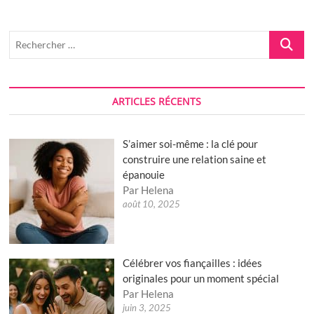
pour
chat
diabétiques
Recherch
…
ARTICLES RÉCENTS
S’aimer soi-même : la clé pour
construire une relation saine et
épanouie
Par Helena
août 10, 2025
Célébrer vos fiançailles : idées
originales pour un moment spécial
Par Helena
juin 3, 2025