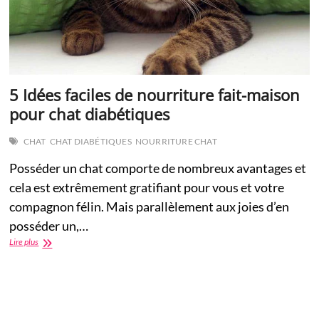
5 Idées faciles de nourriture fait-maison
pour chat diabétiques
CHAT
CHAT DIABÉTIQUES
NOURRITURE CHAT
Posséder un chat comporte de nombreux avantages et
cela est extrêmement gratifiant pour vous et votre
compagnon félin. Mais parallèlement aux joies d’en
posséder un,…
5
Lire plus
Idées
faciles
de
nourriture
fait-
maison