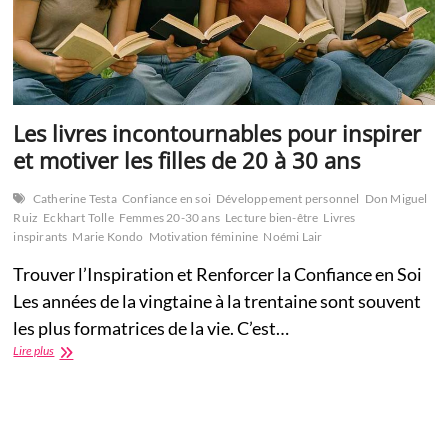
Les livres incontournables pour inspirer
et motiver les filles de 20 à 30 ans
Catherine Testa
Confiance en soi
Développement personnel
Don Miguel
Ruiz
Eckhart Tolle
Femmes 20-30 ans
Lecture bien-être
Livres
inspirants
Marie Kondo
Motivation féminine
Noémi Lair
Trouver l’Inspiration et Renforcer la Confiance en Soi
Les années de la vingtaine à la trentaine sont souvent
les plus formatrices de la vie. C’est…
Les
Lire plus
livres
incontournables
pour
inspirer
et