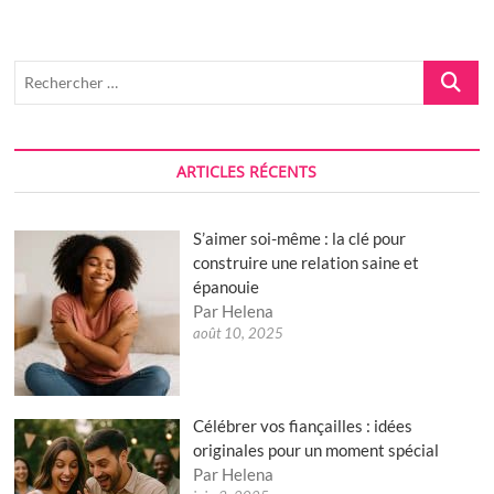
motiver
les
filles
de
Recherch
20
…
à
30
ans
ARTICLES RÉCENTS
S’aimer soi-même : la clé pour
construire une relation saine et
épanouie
Par Helena
août 10, 2025
Célébrer vos fiançailles : idées
originales pour un moment spécial
Par Helena