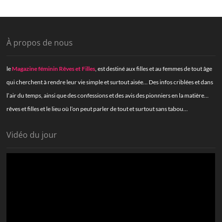
À propos de nous
le
Magazine féminin Rêves et Filles
, est destiné aux filles et au femmes de tout âge
qui cherchent à rendre leur vie simple et surtout aisée… Des infos criblées et dans
l’air du temps, ainsi que des confessions et des avis des pionniers en la matière…
rêves et filles et le lieu où l’on peut parler de tout et surtout sans tabou…
Vidéo du jour
Lecteur
vidéo