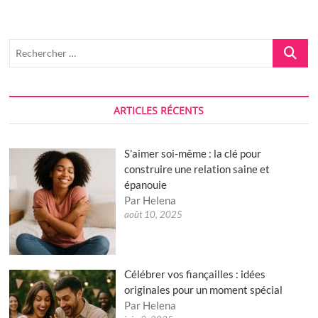
climat
extrême
et
une
Recherch
adaptation
…
remarquable
ARTICLES RÉCENTS
S’aimer soi-même : la clé pour
construire une relation saine et
épanouie
Par Helena
août 10, 2025
Célébrer vos fiançailles : idées
originales pour un moment spécial
Par Helena