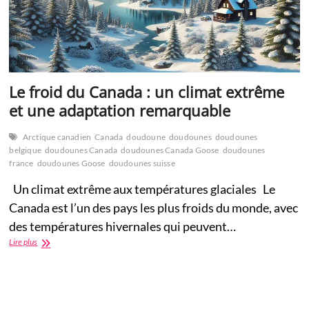
Le froid du Canada : un climat extrême
et une adaptation remarquable
Arctique canadien
Canada
doudoune
doudounes
doudounes
belgique
doudounes Canada
doudounes Canada Goose
doudounes
france
doudounes Goose
doudounes suisse
Un climat extrême aux températures glaciales Le
Canada est l’un des pays les plus froids du monde, avec
des températures hivernales qui peuvent…
Le
Lire plus
froid
du
Canada
:
un