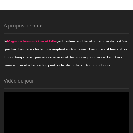
À propos de nous
le
Magazine féminin Rêves et Filles
, est destiné aux filles et au femmes de tout âge
qui cherchent à rendre leur vie simple et surtout aisée… Des infos criblées et dans
l’air du temps, ainsi que des confessions et des avis des pionniers en la matière…
rêves et filles et le lieu où l’on peut parler de tout et surtout sans tabou…
Vidéo du jour
Lecteur
vidéo