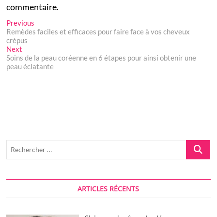
commentaire.
Navigation
Previous
Previous
post:
Remèdes faciles et efficaces pour faire face à vos cheveux
de
crépus
Next
Next
l’article
post:
Soins de la peau coréenne en 6 étapes pour ainsi obtenir une
peau éclatante
Recherch
…
ARTICLES RÉCENTS