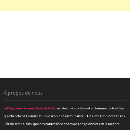
À propos de nous
le
Magazine féminin Rêves et Filles
, est destiné aux filles et au femmes de tout âge
qui cherchent à rendre leur vie simple et surtout aisée… Des infos criblées et dans
l’air du temps, ainsi que des confessions et des avis des pionniers en la matière…