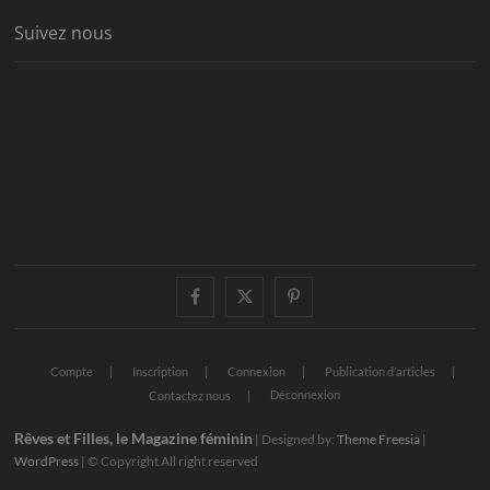
Suivez nous
facebook
twitter
pinterest
Compte
Inscription
Connexion
Publication d’articles
Déconnexion
Contactez nous
Rêves et Filles, le Magazine féminin
| Designed by:
Theme Freesia
|
WordPress
| © Copyright All right reserved