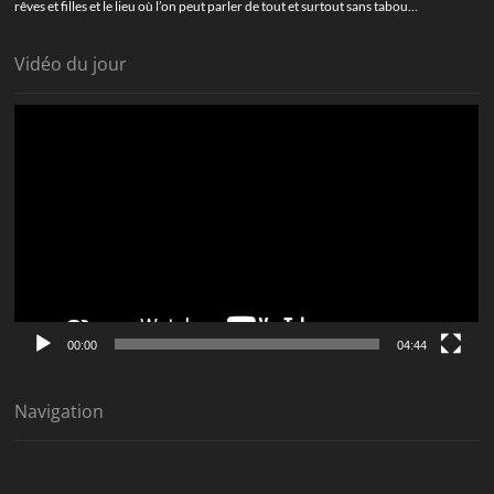
rêves et filles et le lieu où l’on peut parler de tout et surtout sans tabou…
Vidéo du jour
Lecteur
vidéo
00:00
04:44
Navigation