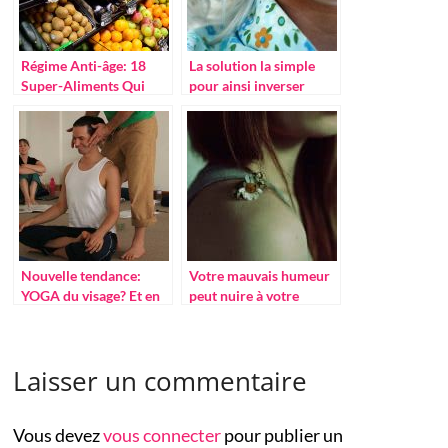
Régime Anti-âge: 18
La solution la simple
Super-Aliments Qui
pour ainsi inverser
Vous Aideront à Vieillir
naturellement les
Proprement Comme Le
cheveux gris
Bon Vin
Nouvelle tendance:
Votre mauvais humeur
YOGA du visage? Et en
peut nuire à votre
quoi ça aide ?
peau…
Laisser un commentaire
Vous devez
vous connecter
pour publier un