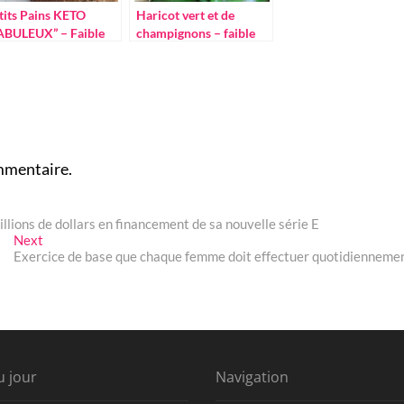
tits Pains KETO
Haricot vert et de
ABULEUX” – Faible
champignons – faible
neur en glucides-
teneur en glucides –
mmentaire.
llions de dollars en financement de sa nouvelle série E
Next
Next
post:
Exercice de base que chaque femme doit effectuer quotidienneme
u jour
Navigation