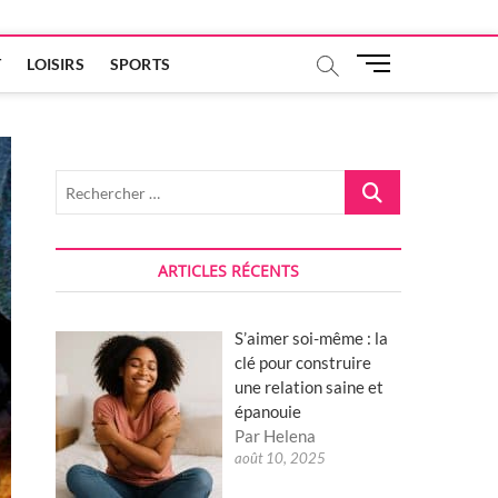
M
T
LOISIRS
SPORTS
e
n
u
B
Rechercher
u
…
t
t
o
ARTICLES RÉCENTS
n
S’aimer soi-même : la
clé pour construire
une relation saine et
épanouie
Par Helena
août 10, 2025