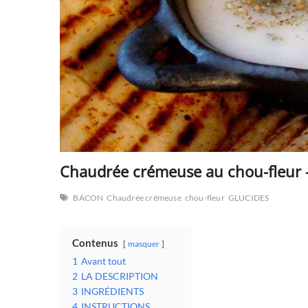
Chaudrée crémeuse au chou-fleur
BACON
Chaudrée crémeuse
chou-fleur
GLUCIDES
Contenus
masquer
1
Avant tout
2
LA DESCRIPTION
3
INGRÉDIENTS
4
INSTRUCTIONS