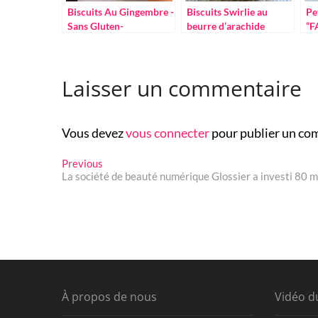
Biscuits Au Gingembre -
Biscuits Swirlie au
Pe
Sans Gluten-
beurre d’arachide
“F
te
Laisser un commentaire
Vous devez
vous connecter
pour publier un co
Navigation
Previous
Previous
post:
La société de beauté numérique Glossier a investi 80 mi
de
l’article
À propos de nous
Vidéo d