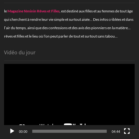
le
Magazine féminin Rêves et Filles
, est destiné aux filles et au femmes de tout âge
qui cherchent à rendre leur vie simple et surtout aisée… Des infos criblées et dans
l’air du temps, ainsi que des confessions et des avis des pionniers en la matière…
rêves et filles et le lieu où l’on peut parler de tout et surtout sans tabou…
Vidéo du jour
Lecteur
vidéo
00:00
04:44