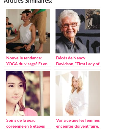
Articles Similaires:
Nouvelle tendance:
Décès de Nancy
YOGA du visage? Et en
Davidson, “First Lady of
quoi ça aide ?
motorcycling”
Soins de la peau
Voilà ce que les femmes
coréenne en 6 étapes
enceintes doivent faire,
pour ainsi obtenir une
si elles veulent être