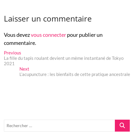
peau éclatante
vaccinées contre le
Covid-19…
Laisser un commentaire
Vous devez
vous connecter
pour publier un
commentaire.
Navigation
Previous
Previous
post:
La fille du tapis roulant devient un mème instantané de Tokyo
de
2021
Next
Next
l’article
post:
L’acupuncture : les bienfaits de cette pratique ancestrale
Recherch
…